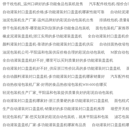
饼干枕包机_温州口碑好的多功能食品包装机批售
汽车配件枕包机-报价
自动灌装封口盖盖机价格|多功能灌装封口盖盖机哪家性能可靠
自动轻泥灌
油泥包装机生产厂家-温州品牌好的彩泥自动包装机出售
排插枕包机-质量
饼干包装机推荐-哪里能买到划算的多功能食品包装机
面包包装机厂家推荐
橡皮泥灌装盖盖机|浙江实用的多功能灌装盖盖机
全自动灌装封口盖盖机价
颜料灌装封口盖盖机-靠谱的多功能灌装封口盖盖机供应
自动挂面热收缩包
油泥包装机公司-平阳温和包装供应价格合理的彩泥自动包装机
M胶自动
全自动灌装盖盖机好不好_哪里可以买到质量好的多功能灌装盖盖机
自动灌装封口盖盖机好不好_供应浙江性价比高的多功能灌装封口盖盖机
全自动颜料灌装封口盖盖机-多功能灌装封口盖盖机哪家销量好
汽车配件枕
自动热收缩包装机厂家-好用的食品热收缩包装机WH-600在哪买
轻泥包装机生产厂家_平阳温和包装提供质量良好的彩泥自动包装机
自动灌装封口盖盖机哪家好-浙江质量硬的多功能灌装封口盖盖机
面包枕式
生产自动灌装封口盖盖机-销量好的多功能灌装封口盖盖机推荐
墙壁开关枕
轻泥包装机厂家-想买划算的彩泥自动包装机，就来平阳温和包装
滤芯包装
自动灌装盖盖机厂家-多功能灌装盖盖机哪家有品质
自动灌装封口盖盖机哪