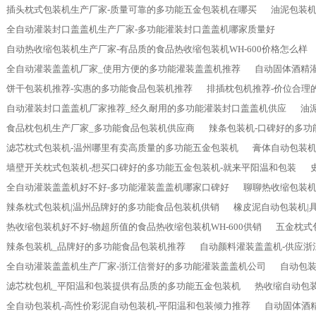
插头枕式包装机生产厂家-质量可靠的多功能五金包装机在哪买
油泥包装机
全自动灌装封口盖盖机生产厂家-多功能灌装封口盖盖机哪家质量好
自动热收缩包装机生产厂家-有品质的食品热收缩包装机WH-600价格怎么样
全自动灌装盖盖机厂家_使用方便的多功能灌装盖盖机推荐
自动固体酒精
饼干包装机推荐-实惠的多功能食品包装机推荐
排插枕包机推荐-价位合理
自动灌装封口盖盖机厂家推荐_经久耐用的多功能灌装封口盖盖机供应
油
食品枕包机生产厂家_多功能食品包装机供应商
辣条包装机-口碑好的多功
滤芯枕式包装机-温州哪里有卖高质量的多功能五金包装机
膏体自动包装机
墙壁开关枕式包装机-想买口碑好的多功能五金包装机-就来平阳温和包装
全自动灌装盖盖机好不好-多功能灌装盖盖机哪家口碑好
聊聊热收缩包装
辣条枕式包装机|温州品牌好的多功能食品包装机供销
橡皮泥自动包装机|
热收缩包装机好不好-物超所值的食品热收缩包装机WH-600供销
五金枕式
辣条包装机_品牌好的多功能食品包装机推荐
自动颜料灌装盖盖机-供应浙
全自动灌装盖盖机生产厂家-浙江信誉好的多功能灌装盖盖机公司
自动包装
滤芯枕包机_平阳温和包装提供有品质的多功能五金包装机
热收缩自动包装
全自动包装机-高性价彩泥自动包装机-平阳温和包装倾力推荐
自动固体酒