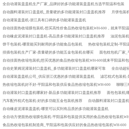
全自动灌装盖盖机生产厂家_品牌好的多功能灌装盖盖机当选平阳温和包装
自动颜料灌装封口盖盖机_质量硬的多功能灌装封口盖盖机推荐
月饼包装
自动灌装盖盖机-浙江具有口碑的多功能灌装盖盖机
自动挂面热收缩膜包装机-想买高性价食品热收缩包装机WH-600，就来平阳
自动橡皮泥灌装封口盖盖机-高品质多功能灌装封口盖盖机推荐
油泥包装机
饼干包装机-哪里能买到耐用的多功能食品包装机
热收缩包装机定制-平阳温
排插包装机生产厂家-质量硬的多功能五金包装机在哪买
面包枕包机厂家_
自动挂面热收缩包装机|想买优惠的食品热收缩包装机WH-600就来平阳温和
自动史莱姆泥灌装封口盖盖机_多功能灌装封口盖盖机哪家可靠
全自动超
自动灌装盖盖机公司_供应浙江优惠的多功能灌装盖盖机
滤芯枕式包装机
热收缩包装机好不好-平阳温和包装供应食品热收缩包装机WH-600
聊聊三
自动灌装封口盖盖机哪家好-新品多功能灌装封口盖盖机推荐
面包包装机|
汽车配件枕式包装机-好的多功能五金包装机推荐
自动颜料灌装封口盖盖机
自动橡皮泥灌装盖盖机-哪里可以买到有品质的多功能灌装盖盖机
全自动方便面热收缩膜包装机-平阳温和包装提供实用的食品热收缩包装机WH-
食品热收缩包装机制造商_平阳温和包装供应好的食品热收缩包装机WH-600