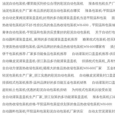
油泥自动包装机-哪里能买到价位合理的彩泥自动包装机
辣条枕包机生产厂
油泥包装机生产厂家-有品质的彩泥自动包装机在哪买
辣条包装机-平阳温
全自动史莱姆泥灌装盖盖机|好用的多功能灌装盖盖机当选平阳温和包装
热收缩包装机好不好-性价比高的食品热收缩包装机WH-600，平阳温和包装
膏体自动包装机-平阳温和包装供应质量好的彩泥自动包装机
关于自动打
自动颜料灌装盖盖机_耐用的多功能灌装盖盖机推荐
糖果枕式包装机-想买
方便面热收缩膜包装机-温州品牌好的食品热收缩包装机WH-600哪家有
插
饼干包装机推荐-厂家多功能食品包装机推荐
自动灌装封口盖盖机推荐-供
自动橡皮泥灌装盖盖机-浙江新品多功能灌装盖盖机
排插枕式包装机_具有
全自动方便面热收缩包装机|规模大的食品热收缩包装机WH-600厂家
五金
轻泥包装机生产厂家_浙江实惠的彩泥自动包装机
自动橡皮泥灌装封口盖
排插枕式包装机推荐-温州品牌好的多功能五金包装机销售
自动灌装封口盖
超轻粘土包装机|优惠的彩泥自动包装机供销
为何枕式包装机比较受欢迎
全自动灌装盖盖机生产厂家_浙江划算的多功能灌装盖盖机
辣条包装机|
自动热收缩包装机价格-平阳温和包装提供划算的食品热收缩包装机WH-600
自动颜料包装机|平阳温和包装彩泥自动包装机厂家供应
自动太空泥灌装封