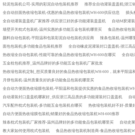
轻泥包装机公司-实用的彩泥自动包装机推荐
推荐全自动灌装盖盖机|浙江
全自动挂面热收缩包装机-优惠的食品热收缩包装机WH-600供应信息
插头
全自动灌装盖盖机厂家推荐-供应浙江好的多功能灌装盖盖机
自动M胶灌装
墙壁开关枕式包装机-温州实惠的多功能五金包装机哪里买
食品热收缩包装
颜料自动包装机-平阳温和包装彩泥自动包装机供应商
辣条包装机-温州哪
面包包装机|多功能食品包装机推荐
全自动橡皮泥灌装封口盖盖机-浙江高
热收缩全自动包装机-性能可靠的食品热收缩包装机WH-600在哪买
全自动
五金枕包机推荐_温州品牌好的多功能五金包装机厂家批发
热收缩包装机定制_想买质量良好的食品热收缩包装机WH-600，就来平阳温
月饼包装机-温州质量良好的多功能食品包装机哪里买
全自动方便面热收缩膜包装机-平阳温和包装提供实惠的食品热收缩包装机WH-
自动灌装封口盖盖机哪家好_供应浙江高品质的多功能灌装封口盖盖机
自
汽车配件枕式包装机-多功能五金包装机在哪买
热收缩包装机好不好-质量好
自动方便面热收缩膜包装机|销量好的食品热收缩包装机WH-600推荐
辣条枕式包装机厂家推荐-温州品牌好的多功能食品包装机哪里买
自动史
教大家如何使用枕式包装机
食品热收缩包装机制造商-食品热收缩包装机WH