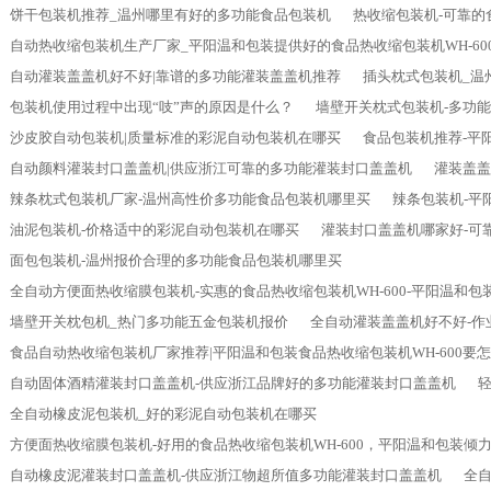
饼干包装机推荐_温州哪里有好的多功能食品包装机
热收缩包装机-可靠的
自动热收缩包装机生产厂家_平阳温和包装提供好的食品热收缩包装机WH-60
自动灌装盖盖机好不好|靠谱的多功能灌装盖盖机推荐
插头枕式包装机_温
包装机使用过程中出现“吱”声的原因是什么？
墙壁开关枕式包装机-多功
沙皮胶自动包装机|质量标准的彩泥自动包装机在哪买
食品包装机推荐-平
自动颜料灌装封口盖盖机|供应浙江可靠的多功能灌装封口盖盖机
灌装盖盖
辣条枕式包装机厂家-温州高性价多功能食品包装机哪里买
辣条包装机-平
油泥包装机-价格适中的彩泥自动包装机在哪买
灌装封口盖盖机哪家好-可
面包包装机-温州报价合理的多功能食品包装机哪里买
全自动方便面热收缩膜包装机-实惠的食品热收缩包装机WH-600-平阳温和包
墙壁开关枕包机_热门多功能五金包装机报价
全自动灌装盖盖机好不好-
食品自动热收缩包装机厂家推荐|平阳温和包装食品热收缩包装机WH-600要
自动固体酒精灌装封口盖盖机-供应浙江品牌好的多功能灌装封口盖盖机
全自动橡皮泥包装机_好的彩泥自动包装机在哪买
方便面热收缩膜包装机-好用的食品热收缩包装机WH-600，平阳温和包装倾
自动橡皮泥灌装封口盖盖机-供应浙江物超所值多功能灌装封口盖盖机
全