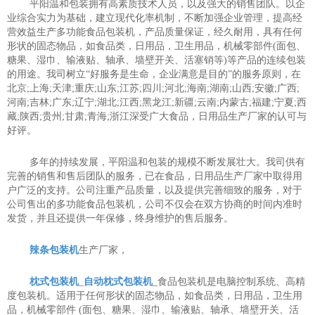
平阳温和包装拥有高素质技术人员，以及强大的销售团队。以企
业综合实力为基础，建立现代化率机制，不断加强企业管理，提高经
营效益生产多功能食品包装机，产品质量保证，经久耐用，具有任何
形状的固态物品，如食品类，日用品，卫生用品，机械零部件(面包、
糖果、湿巾、输液贴、轴承、墙壁开关、活塞销等)等产品的连续包装
的用途。我司树立“好服务是生命，企业满意是目的”的服务原则，在
北京;上海;天津;重庆;山东;江苏;四川;河北;海南;湖南;山西;安徽;广西;
河南;吉林;广东;辽宁;湖北;江西;黑龙江;新疆;云南;内蒙古;福建;宁夏;西
藏;陕西;贵州;甘肃;青海;浙江深受广大食品，日用品生产厂家的认可与
好评。
多年的持续发展，平阳温和包装的规模不断发展壮大。我司供有
完善的销售和售后团队的服务，已在食品，日用品生产厂家中取得用
户广泛的支持。公司注重产品质量，以及提供完善细致的服务，对于
公司售出的多功能食品包装机，公司不仅会在双方协商的时间内准时
发货，并且还提供一年保修，终身维护的售后服务。
辣条包装机
生产厂家，
枕式包装机
_
自动枕式包装机
_食品包装机是电脑控制系统、高精
度包装机。适用于任何形状的固态物品，如食品类，日用品，卫生用
品，机械零部件 (面包、糖果、湿巾、输液贴、轴承、墙壁开关、活