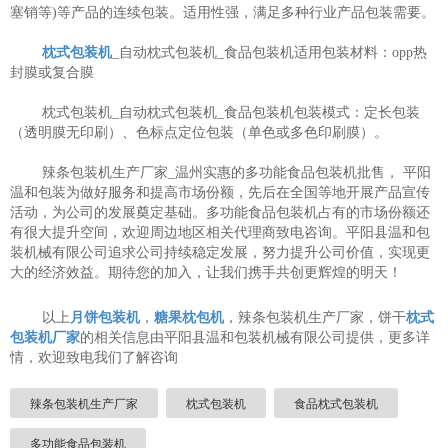
塞销等)等产品的连续包装。适用性强，满足多种行业产品包装需要。
枕式包装机
_自动枕式包装机_食品包装机适用包装材料：opp热
封膜或复合膜
枕式包装机_自动枕式包装机_食品包装机包装模式：定长包装
（透明膜无印刷）、色标点定位包装（单色或多色印刷膜）。
辣条包装机生产厂家_温州实惠的多功能食品包装机批售， 平阳
温和包装为做好服务和提高市场份额，先后在全国等地开展产品宣传
活动，为公司的发展奠定基础。多功能食品包装机占有的市场份额还
有很大提升空间，欢迎周边地区相关代理商致电咨询。平阳县温和包
装机械有限公司追求公司持续稳定发展，努力提升公司价值，实现更
大的经济效益。期待您的加入，让我们携手共创更辉煌的明天！
以上
月饼包装机
，
糖果枕包机
，辣条包装机生产厂家，饼干
枕式
包装机厂家
的相关信息由平阳县温和包装机械有限公司提供，更多详
情，欢迎致电我们了解咨询
辣条包装机生产厂家
枕式包装机
食品枕式包装机
多功能食品包装机